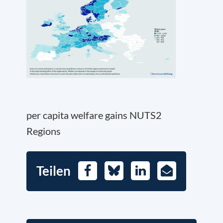
per capita welfare gains NUTS2
Regions
Teilen
Facebook
Bluesky
LinkedIn
E-
Mail