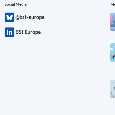
Social Media
Me
@bst-europe
BSt Europe