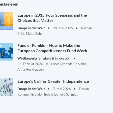
istgelesen
Europe in 2035: Four Scenarios and the
Choices that Matter
Europa in der Welt
20. Mai 2026
Nathan
Crist, Malte Zabel
Fund or Fumble – How to Make the
European Competitiveness Fund Work
Wettbewerbsfähigkeit & Innovation
24. Februar 2026
Lucas Resende Carvalho,
Anna Heckhausen
Europe’s Call for Greater Independence
Europa in der Welt
7. Mai 2026
Florian
Kommer, Brandon Bohrn, Daniela Schmidt