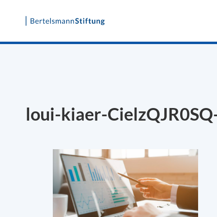
Skip
to
content
loui-kiaer-CielzQJR0SQ