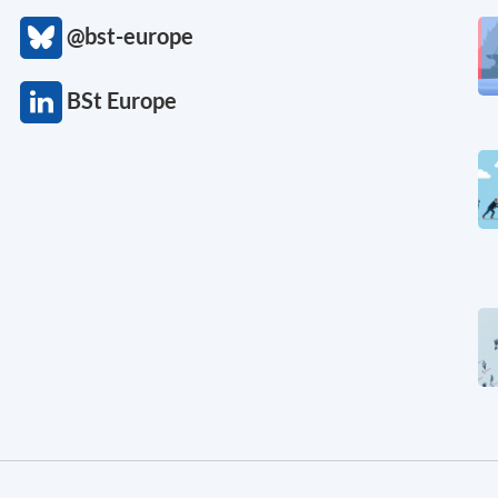
@bst-europe
BSt Europe