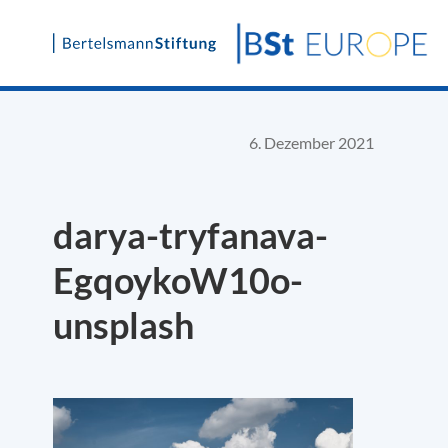
Skip
to
content
6. Dezember 2021
darya-tryfanava-
EgqoykoW10o-
unsplash