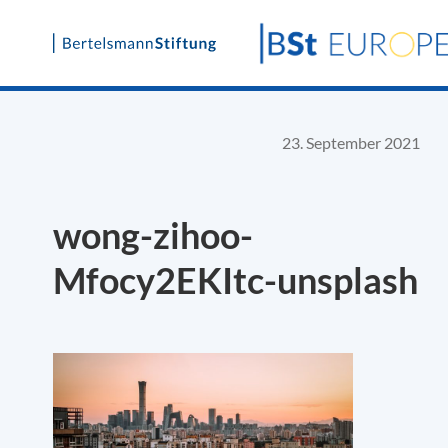
Skip
to
content
23. September 2021
wong-zihoo-
Mfocy2EKItc-unsplash