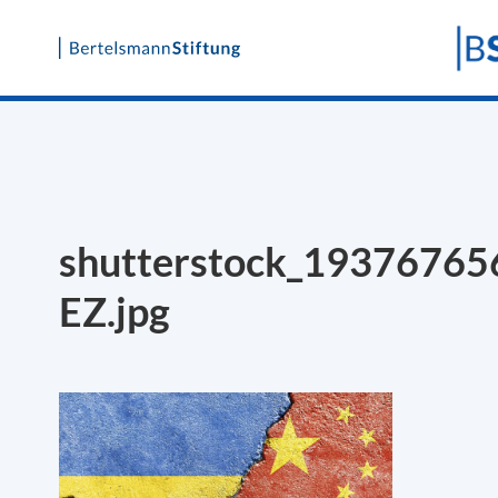
Skip
to
content
shutterstock_19376765
EZ.jpg