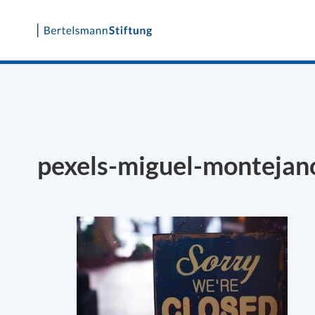
Skip
to
content
pexels-miguel-monteja