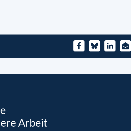
Facebook
Bluesky
LinkedIn
E-
Mai
te
sere Arbeit