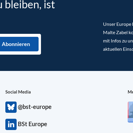
bleiben, ist
Unser Europe B
Malte Zabel ko
mit Infos zu u
aktuellen Eins
Social Media
Me
@bst-europe
BSt Europe