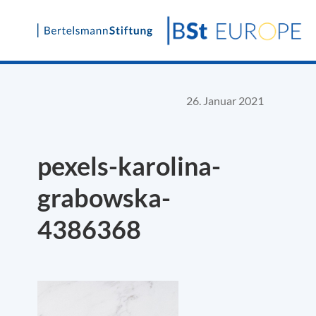
Skip
to
content
26. Januar 2021
pexels-karolina-
grabowska-
4386368