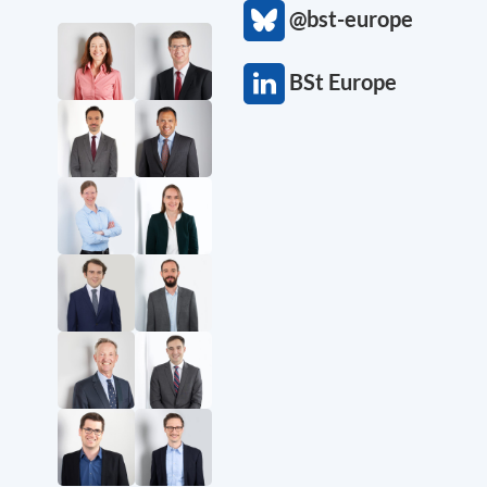
@bst-europe
BSt Europe