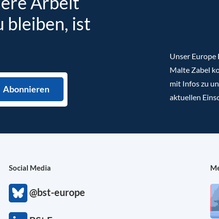
sere Arbeit
bleiben, ist
Unser Europe B
Malte Zabel ko
mit Infos zu u
aktuellen Eins
Social Media
Me
@bst-europe