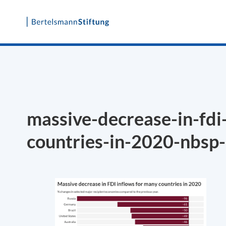
Skip
to
content
massive-decrease-in-fdi
countries-in-2020-nbsp-