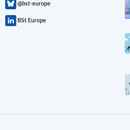
@bst-europe
BSt Europe