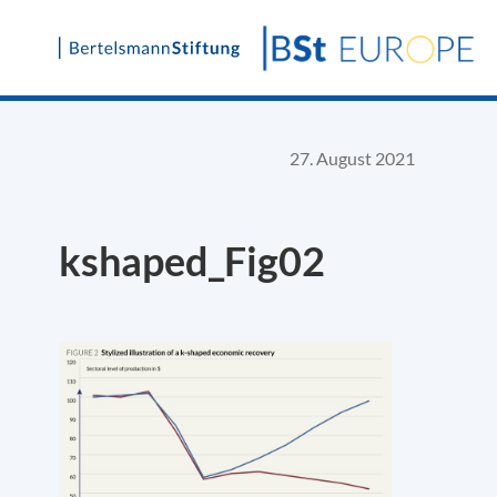
Skip
to
content
27. August 2021
kshaped_Fig02