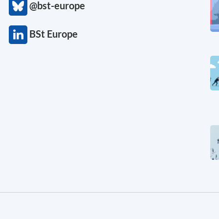
@bst-europe
BSt Europe