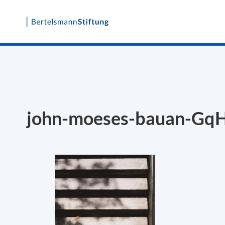
Skip
to
content
john-moeses-bauan-Gq