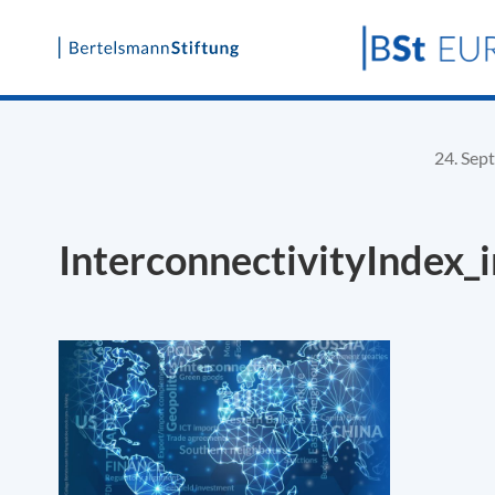
Skip
to
content
24. Sep
InterconnectivityIndex_