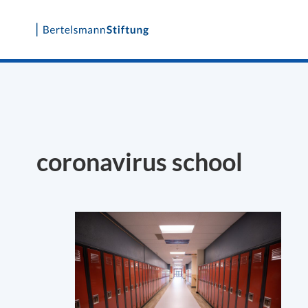
Skip
to
content
coronavirus school