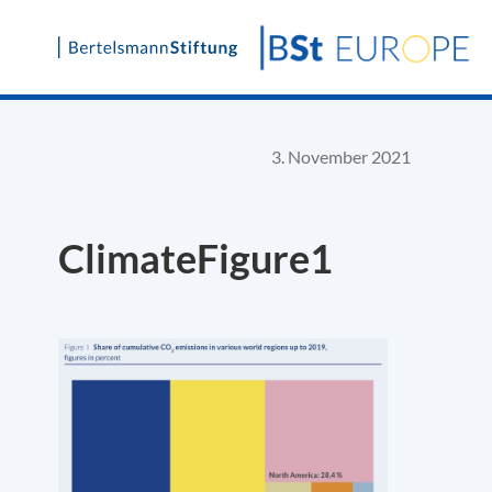
Skip
to
content
3. November 2021
ClimateFigure1