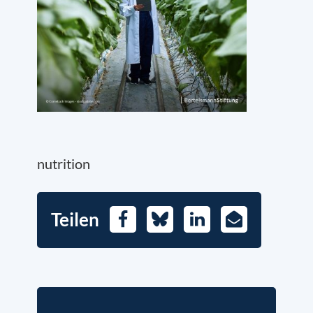
nutrition
Teilen
Facebook
Bluesky
LinkedIn
E-
Mail