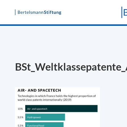
Skip
to
content
BSt_Weltklassepatente_