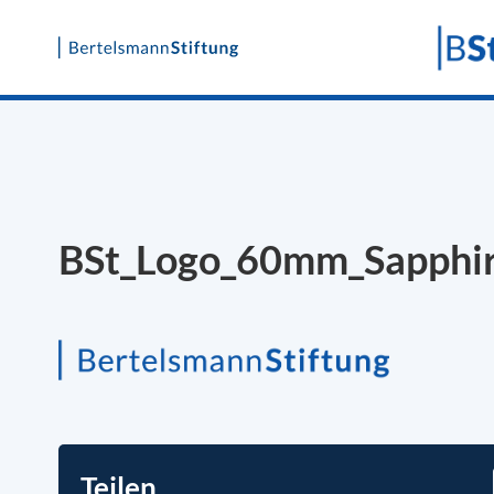
Skip
to
content
BSt_Logo_60mm_Sapphi
Teilen