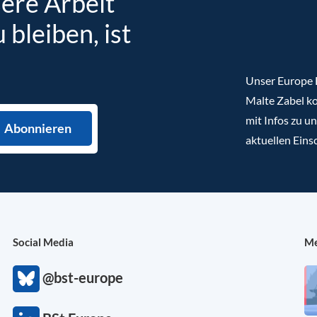
sere Arbeit
bleiben, ist
Unser Europe B
Malte Zabel ko
mit Infos zu u
aktuellen Eins
Social Media
Me
@bst-europe