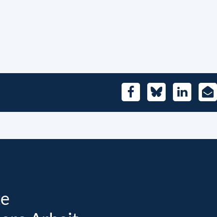
Facebook
Bluesky
LinkedIn
E-
Mai
te