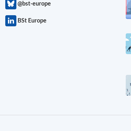
@bst-europe
BSt Europe