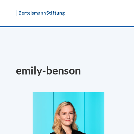
Skip
to
content
emily-benson