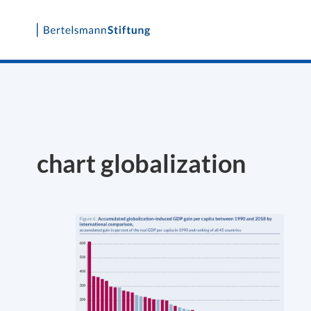
Skip
to
content
chart globalization