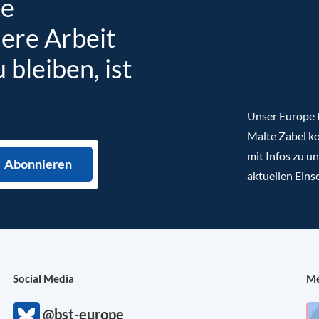
te
sere Arbeit
bleiben, ist
Unser Europe B
Malte Zabel ko
mit Infos zu u
aktuellen Eins
Social Media
Me
@bst-europe