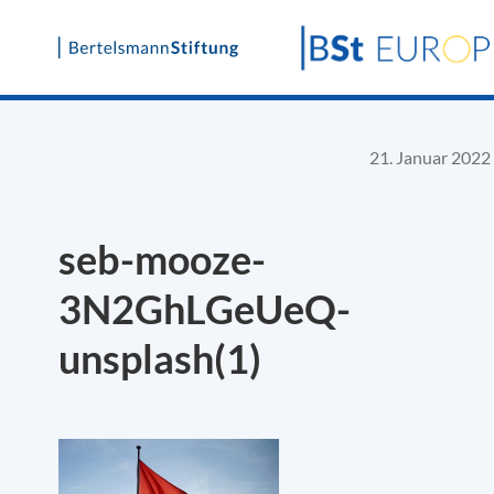
Skip
to
content
21. Januar 2022
seb-mooze-
3N2GhLGeUeQ-
unsplash(1)