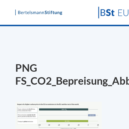
Skip
to
content
PNG
FS_CO2_Bepreisung_Ab