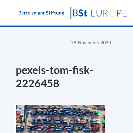
Skip
to
content
19. November 2020
pexels-tom-fisk-
2226458