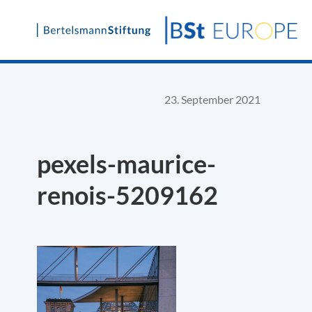
Skip
to
content
23. September 2021
pexels-maurice-
renois-5209162