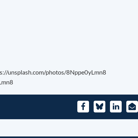
ps://unsplash.com/photos/8Nppe0yLmn8
yLmn8
Facebook
Bluesky
LinkedIn
E-
Mai