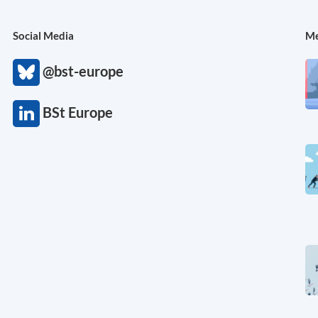
Social Media
Me
@bst-europe
BSt Europe