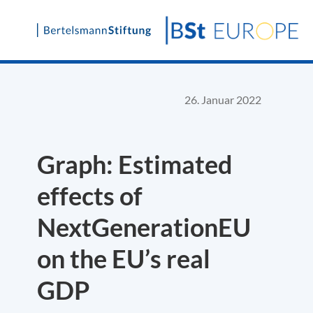
Skip
to
content
26. Januar 2022
Graph: Estimated
effects of
NextGenerationEU
on the EU’s real
GDP