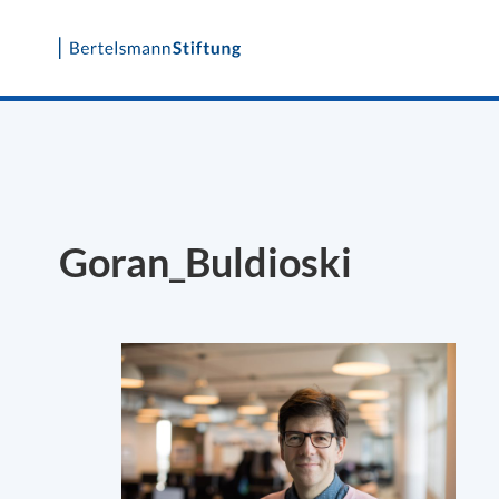
Skip
to
content
Goran_Buldioski