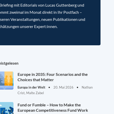
riefing mit Editorials von Lucas Guttenberg und
mmt zweimal im Monat direkt in Ihr Postfach –
nseren Veranstaltungen, neuen Publikationen und
chätzungen unserer Expert:innen.
istgelesen
Europe in 2035: Four Scenarios and the
Choices that Matter
Europa in der Welt
20. Mai 2026
Nathan
Crist, Malte Zabel
Fund or Fumble – How to Make the
European Competitiveness Fund Work