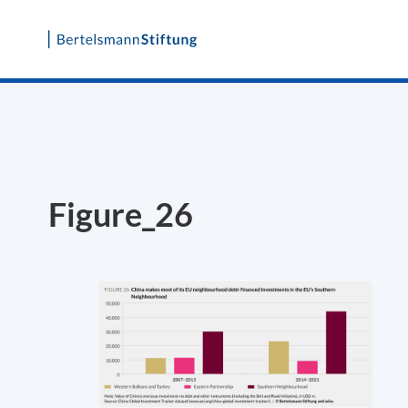
Skip
to
content
Figure_26