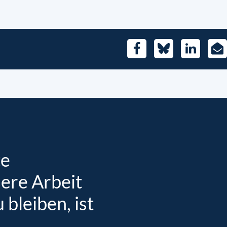
Facebook
Bluesky
LinkedIn
E-
Mai
te
sere Arbeit
bleiben, ist