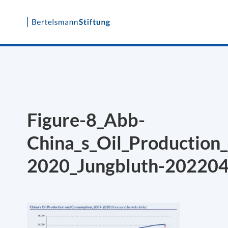
Skip
to
content
Figure-8_Abb-
China_s_Oil_Production
2020_Jungbluth-20220