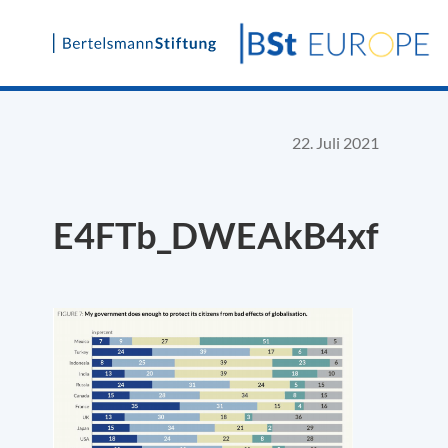
Skip
to
content
22. Juli 2021
E4FTb_DWEAkB4xf