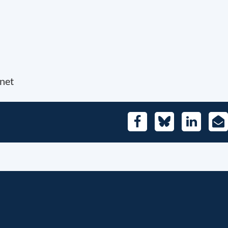
net
Facebook
Bluesky
LinkedIn
E-
Mai