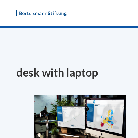
Skip
to
content
desk with laptop