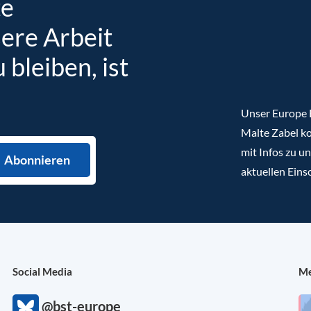
te
sere Arbeit
bleiben, ist
Unser Europe B
Malte Zabel ko
mit Infos zu u
aktuellen Eins
Social Media
Me
@bst-europe