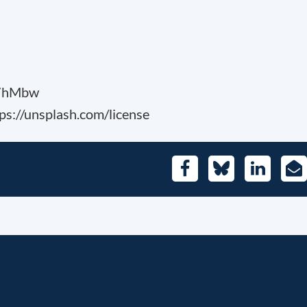
y7hMbw
ps://unsplash.com/license
Facebook
Bluesky
LinkedIn
E-
Mai