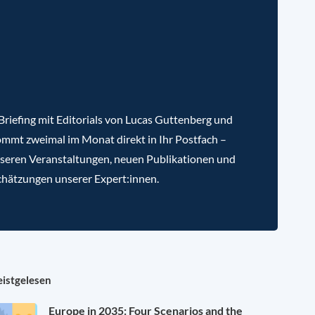
riefing mit Editorials von Lucas Guttenberg und
mmt zweimal im Monat direkt in Ihr Postfach –
nseren Veranstaltungen, neuen Publikationen und
chätzungen unserer Expert:innen.
istgelesen
Europe in 2035: Four Scenarios and the