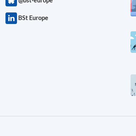
@bst-europe
BSt Europe