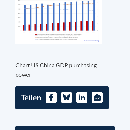
Chart US China GDP purchasing
power
Teilen
Facebook
Bluesky
LinkedIn
E-
Mail