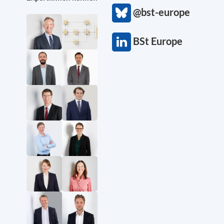
@bst-europe
BSt Europe