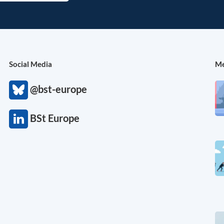
Social Media
Me
@bst-europe
BSt Europe