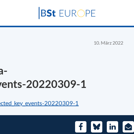
10. März 2022
a-
events-20220309-1
lected_key_events-20220309-1
Facebook
Bluesky
LinkedIn
E-
Mai