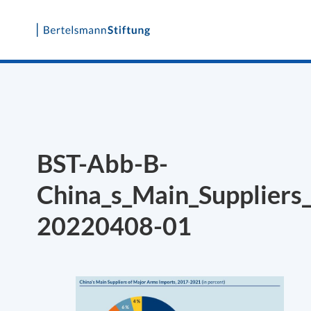
Skip
to
content
BST-Abb-B-
China_s_Main_Suppliers
20220408-01