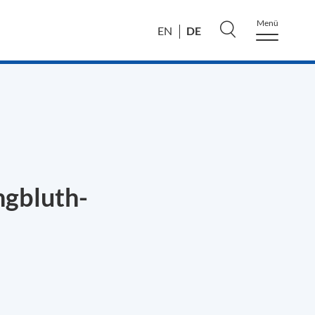
Menü
DE
EN
ngbluth-