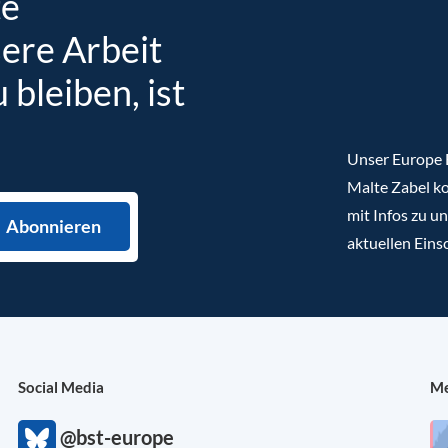
te
sere Arbeit
bleiben, ist
Unser Europe B
Malte Zabel ko
mit Infos zu u
aktuellen Eins
Social Media
Me
@bst-europe