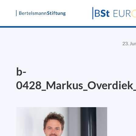
Skip
to
content
23. Ju
b-
0428_Markus_Overdiek