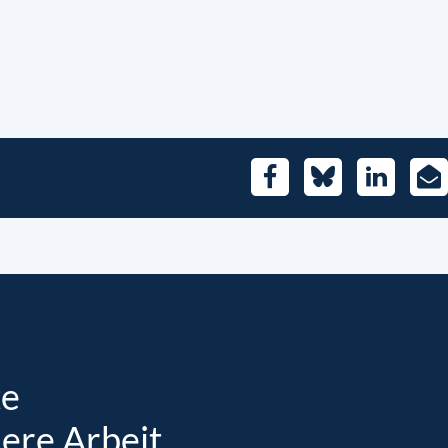
Facebook
Bluesky
LinkedIn
E-
Mai
te
sere Arbeit