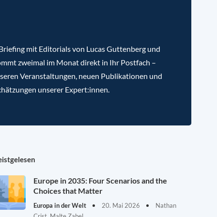
riefing mit Editorials von Lucas Guttenberg und
mmt zweimal im Monat direkt in Ihr Postfach –
nseren Veranstaltungen, neuen Publikationen und
chätzungen unserer Expert:innen.
istgelesen
Europe in 2035: Four Scenarios and the
Choices that Matter
Europa in der Welt
20. Mai 2026
Nathan
Crist, Malte Zabel