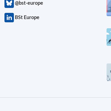
@bst-europe
BSt Europe