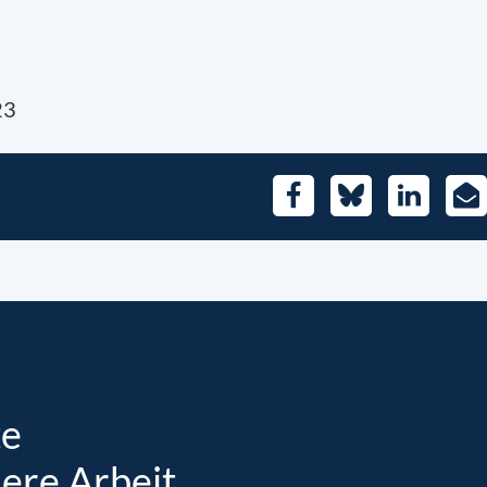
23
Facebook
Bluesky
LinkedIn
E-
Mai
te
sere Arbeit