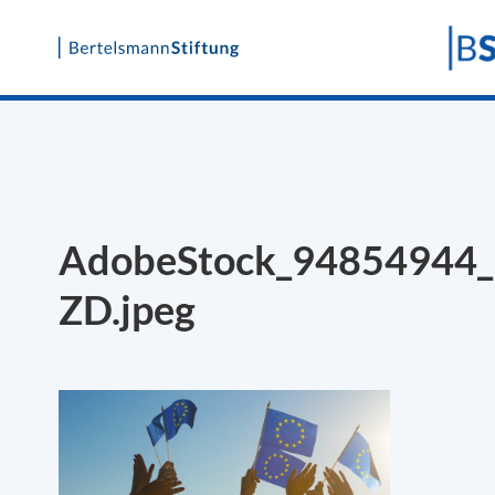
Skip
to
content
AdobeStock_94854944
ZD.jpeg