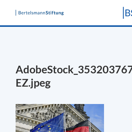
Skip
to
content
AdobeStock_35320376
EZ.jpeg