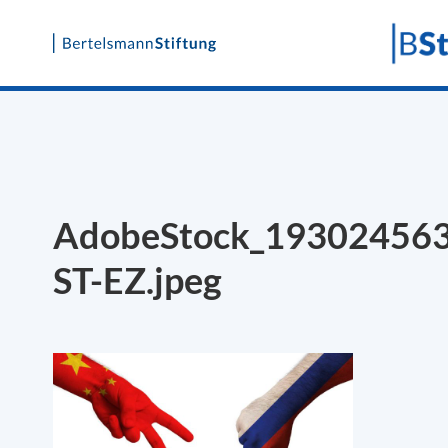
Skip
to
content
AdobeStock_19302456
ST-EZ.jpeg