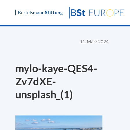
Skip
to
content
11. März 2024
mylo-kaye-QES4-
Zv7dXE-
unsplash_(1)