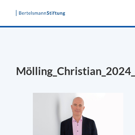
Skip
to
content
Mölling_Christian_202